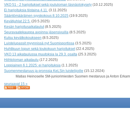
VKO 51 - 2 harjoitukset sekä joululoman läsnäolokysely
(10.12.2025)
Ei harjoituksia tiistaina 4.11.
(3.11.2025)
Sääntömääräinen syyskokous 8.10.2025
(19.9.2025)
Kevätjuhlat 22.5.
(20.5.2025)
Kesän harjoitusaikataulut
(8.5.2025)
Seuravaatekauppa avoinna jäsensivuilla
(8.5.2025)
Kutsu kevätkokoukseen
(8.5.2025)
Luistelupassit myynnissä nyt Suomisportissa
(3.5.2025)
Huhtikuun lopun sekä toukokuun harjoitukset
(22.4.2025)
VKO 13 aikataulussa muutoksia la 29.3. osalta
(25.3.2025)
Hiihtoloman aikataulu
(17.2.2025)
Loppiainen 6.1.2025: ei harjoituksia
(1.1.2025)
Suomenmestaruus ja pronssia KeLSin luistelijoille
(15.12.2024)
Matias Heinoselle SM-juniorimiesten Suomen mestaruus ja Anton Erkam
seuraavat 15 »