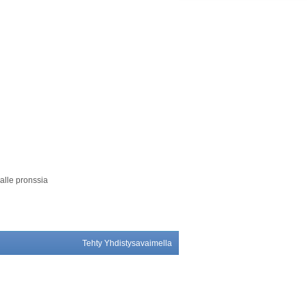
alle pronssia
Tehty Yhdistysavaimella