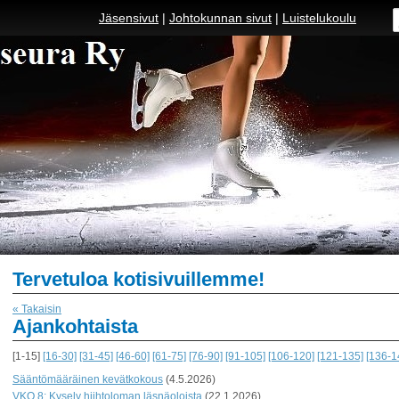
Jäsensivut
|
Johtokunnan sivut
|
Luistelukoulu
Tervetuloa kotisivuillemme!
« Takaisin
Ajankohtaista
[1-15]
[16-30]
[31-45]
[46-60]
[61-75]
[76-90]
[91-105]
[106-120]
[121-135]
[136-1
Sääntömääräinen kevätkokous
(4.5.2026)
VKO 8: Kysely hiihtoloman läsnäoloista
(22.1.2026)