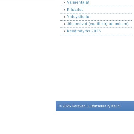
Valmentajat
Kilpailut
Yhteystiedot
Jäsensivut (vaatii kirjautumisen)
Kevätnäytös 2026
©
2026 Keravan Luistinseura ry KeLS