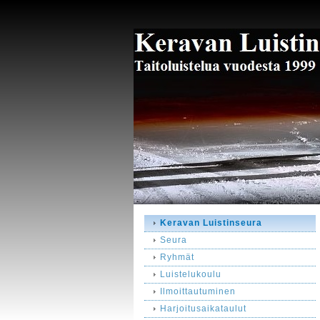
Keravan Luistinseura
Seura
Ryhmät
Luistelukoulu
Ilmoittautuminen
Harjoitusaikataulut