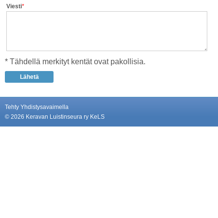
Viesti
*
* Tähdellä merkityt kentät ovat pakollisia.
Tehty Yhdistysavaimella
©
2026 Keravan Luistinseura ry KeLS