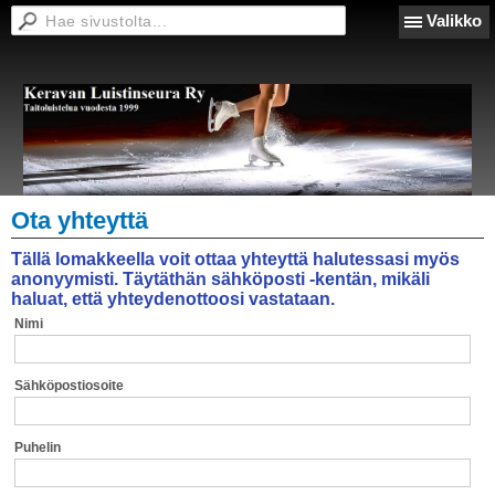
Valikko
Ota yhteyttä
Tällä lomakkeella voit ottaa yhteyttä halutessasi myös
anonyymisti. Täytäthän sähköposti -kentän, mikäli
haluat, että yhteydenottoosi vastataan.
Nimi
Sähköpostiosoite
Puhelin