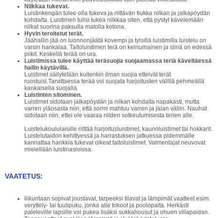
Nilkkaa tukevat.
Luistinkengän tulee olla tukeva ja riittävän tiukka nilkan ja jalkapöydän
kohdalta. Luistimen tulisi tukea nilkkaa siten, että pystyt kävelemään
nilkat suorina paksulla matolla kotona.
Hyvin teroitetut terät.
Jäähallin jää on luonnonjäätä kovempi ja tylsillä luistimilla luistelu on
varsin hankalaa. Taitoluistimen terä on keinumainen ja siinä on edessä
piikit. Keskellä terää on ura.
Luistimissa tulee käyttää teräsuojia suojaamassa teriä käveltäessä
hallin käytävillä.
Luistimet säilytetään kuitenkin ilman suojia etteivät terät
ruostuisi.Tarvittaessa terää voi suojata harjoitusten välillä pehmeällä
kankaisella suojalla.
Luistinten sitominen.
Luistimet sidotaan jalkapöydän ja nilkan kohdalta napakasti, mutta
varren yläosasta niin, että sormi mahtuu varren ja jalan väliin. Nauhat
sidotaan niin, ettei ole vaaraa niiden sotkeutumisesta terien alle.
Luistelukoululaisille riittää harjoitusluistimet, kaunoluistimet tai hokkarit.
Luistelutaidon kehittyessä ja harrastuksen jatkuessa pidemmälle
kannattaa hankkia tukevat oikeat taitoluistimet. Valmentajat neuvovat
mielellään luistinasioissa.
VAATETUS:
liikuntaan sopivat joustavat, tarpeeksi tilavat ja lämpimät vaatteet esim.
veryttely- tai tuulipuku, jonka alle trikoot ja poolopaita. Herkästi
paleleville lapsille voi pukea lisäksi sukkahousut ja ohuen villapaidan.