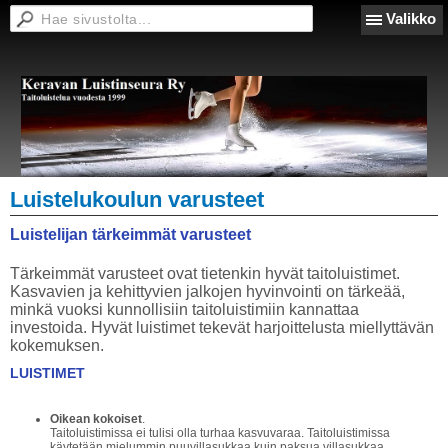
Valikko
Luistelukoulun varusteet
Luistelijan tärkeimmät varusteet
Tärkeimmät varusteet ovat tietenkin hyvät taitoluistimet.
Kasvavien ja kehittyvien jalkojen hyvinvointi on tärkeää,
minkä vuoksi kunnollisiin taitoluistimiin kannattaa
investoida. Hyvät luistimet tekevät harjoittelusta miellyttävän
kokemuksen.
LUISTIMET
Oikean kokoiset
.
Taitoluistimissa ei tulisi olla turhaa kasvuvaraa. Taitoluistimissa
käytetään mielummin puuvillasukkaa kuin paksua villasukkaa.