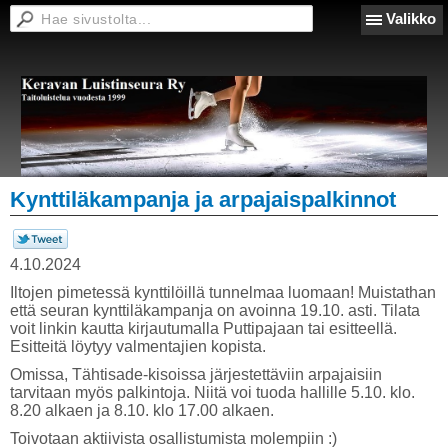
Valikko
Kynttiläkampanja ja arpajaispalkinnot
4.10.2024
Iltojen pimetessä kynttilöillä tunnelmaa luomaan! Muistathan
että seuran kynttiläkampanja on avoinna 19.10. asti. Tilata
voit linkin kautta kirjautumalla Puttipajaan tai esitteellä.
Esitteitä löytyy valmentajien kopista.
Omissa, Tähtisade-kisoissa järjestettäviin arpajaisiin
tarvitaan myös palkintoja. Niitä voi tuoda hallille 5.10. klo.
8.20 alkaen ja 8.10. klo 17.00 alkaen.
Toivotaan aktiivista osallistumista molempiin :)