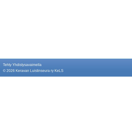
Tehty Yhdistysavaimella
©
2026 Keravan Luistinseura ry KeLS