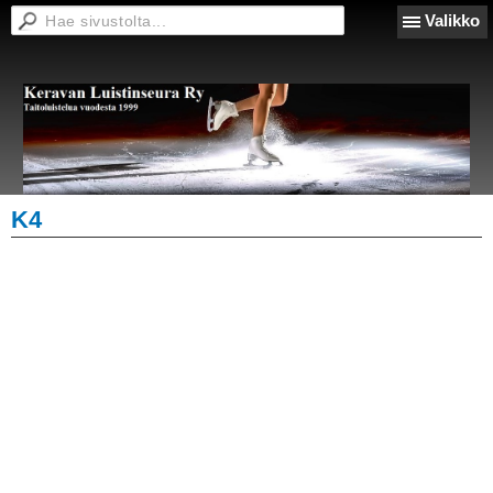
Valikko
K4