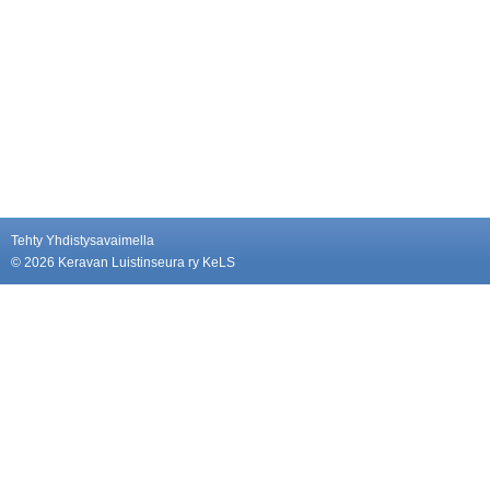
Tehty Yhdistysavaimella
©
2026 Keravan Luistinseura ry KeLS